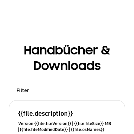
Handbücher &
Downloads
Filter
{{file.description}}
Version {{file.fileVersion}}
{{file.fileSize}} MB
{{file.fileModifiedDate}}
{{file.osNames}}