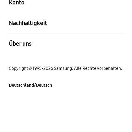
Konto
öffnen
Nachhaltigkeit
öffnen
Über uns
Copyright© 1995-2026 Samsung. Alle Rechte vorbehalten.
Deutschland/Deutsch