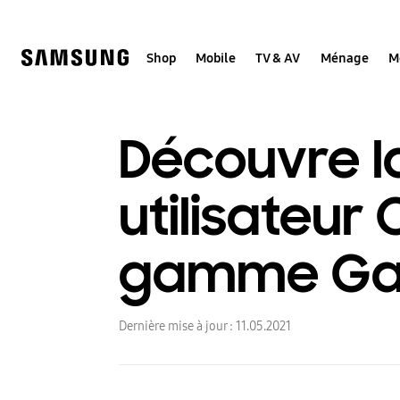
Skip
to
content
Shop
Mobile
TV & AV
Ménage
M
Découvre l
utilisateur 
gamme Gal
Dernière mise à jour :
11.05.2021