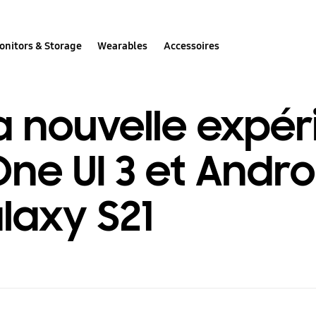
onitors & Storage
Wearables
Accessoires
a nouvelle expé
One UI 3 et Androi
axy S21