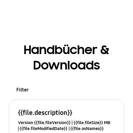
Handbücher &
Downloads
Filter
{{file.description}}
Version {{file.fileVersion}}
{{file.fileSize}} MB
{{file.fileModifiedDate}}
{{file.osNames}}