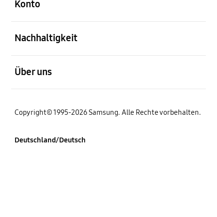
Konto
öffnen
Nachhaltigkeit
öffnen
Über uns
Copyright© 1995-2026 Samsung. Alle Rechte vorbehalten.
Deutschland/Deutsch