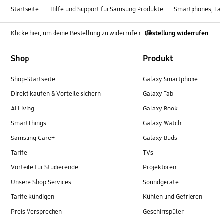
Startseite
Hilfe und Support für Samsung Produkte
Smartphones, Ta
Klicke hier, um deine Bestellung zu widerrufen
Bestellung widerrufen
Footer Navigation
Shop
Produkt
Shop-Startseite
Galaxy Smartphone
Direkt kaufen & Vorteile sichern
Galaxy Tab
AI Living
Galaxy Book
SmartThings
Galaxy Watch
Samsung Care+
Galaxy Buds
Tarife
TVs
Vorteile für Studierende
Projektoren
Unsere Shop Services
Soundgeräte
Tarife kündigen
Kühlen und Gefrieren
Preis Versprechen
Geschirrspüler