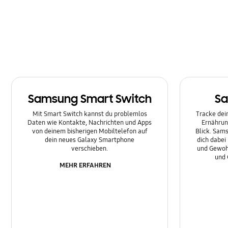
Multimedia
Nachrichten
Netzwerk & WLAN
Sonstige
Samsung Smart Switch
Sa
Sperre
Mit Smart Switch kannst du problemlos
Tracke dein
Ton
Daten wie Kontakte, Nachrichten und Apps
Ernährun
von deinem bisherigen Mobiltelefon auf
Blick. Sams
dein neues Galaxy Smartphone
dich dabei
verschieben.
und Gewoh
und 
MEHR ERFAHREN