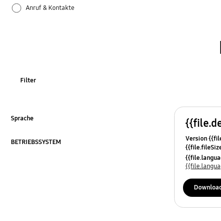
Anruf & Kontakte
Apps
Bluetooth
Datensicherung & Wiederherstellung
Filter
Einstellungen
Firmware-Update
Sprache
{{file.d
ausklappen
Version {{fil
Galaxy Apps
BETRIEBSSYSTEM
{{file.fileSi
ausklappen
{{file.osNa
{{file.lang
Hardware
{{file.lang
Kamera
Downloa
Leistung