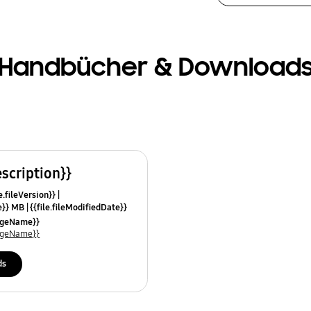
Handbücher & Download
escription}}
e.fileVersion}}
ze}} MB
{{file.fileModifiedDate}}
mes}}
uageName}}
uageName}}
ds