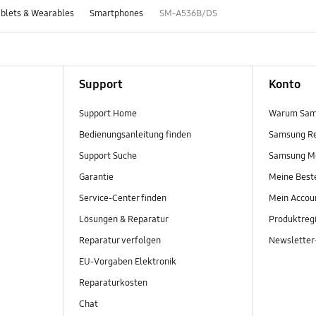
blets & Wearables
Smartphones
SM-A536B/DS
Support
Konto
Support Home
Warum Sam
Bedienungsanleitung finden
Samsung R
Support Suche
Samsung M
Garantie
Meine Best
Service-Center finden
Mein Accou
Lösungen & Reparatur
Produktregi
Reparatur verfolgen
Newslette
EU-Vorgaben Elektronik
Reparaturkosten
Chat