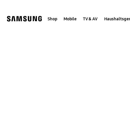
Skip
Skip
to
to
content
accessibility
help
Shop
Mobile
TV & AV
Haushaltsge