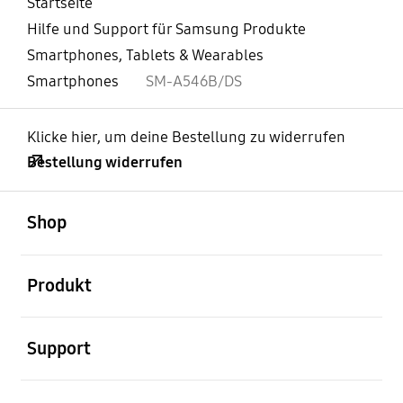
Startseite
Hilfe und Support für Samsung Produkte
Smartphones, Tablets & Wearables
Smartphones
SM-A546B/DS
Klicke hier, um deine Bestellung zu widerrufen
Bestellung widerrufen
öffnen
Footer Navigation
Shop
öffnen
Produkt
öffnen
Support
öffnen