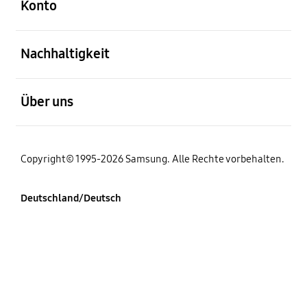
Konto
öffnen
Nachhaltigkeit
öffnen
Über uns
Copyright© 1995-2026 Samsung. Alle Rechte vorbehalten.
Deutschland/Deutsch