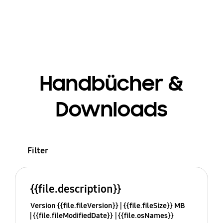
Handbücher &
Downloads
Filter
{{file.description}}
Version {{file.fileVersion}}
{{file.fileSize}} MB
{{file.fileModifiedDate}}
{{file.osNames}}