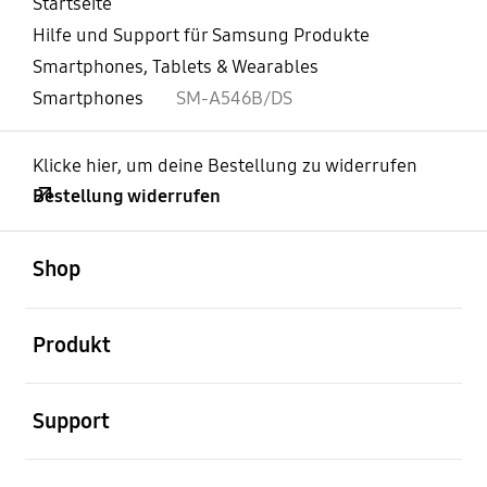
Startseite
Hilfe und Support für Samsung Produkte
Smartphones, Tablets & Wearables
Smartphones
SM-A546B/DS
Klicke hier, um deine Bestellung zu widerrufen
Bestellung widerrufen
öffnen
Footer Navigation
Shop
öffnen
Produkt
öffnen
Support
öffnen