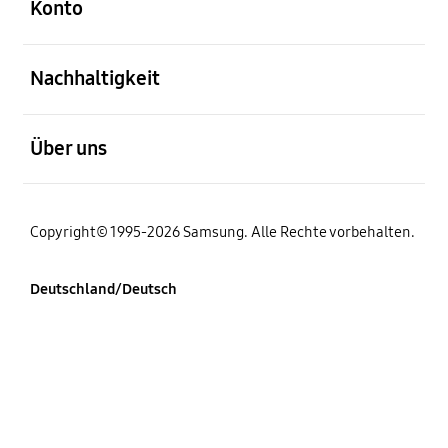
Konto
öffnen
Nachhaltigkeit
öffnen
Über uns
Copyright© 1995-2026 Samsung. Alle Rechte vorbehalten.
Deutschland/Deutsch