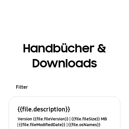
Handbücher &
Downloads
Filter
{{file.description}}
Version {{file.fileVersion}}
{{file.fileSize}} MB
{{file.fileModifiedDate}}
{{file.osNames}}