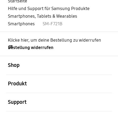
Startseite
Hilfe und Support für Samsung Produkte
Smartphones, Tablets & Wearables
Smartphones
SM-F721B
Klicke hier, um deine Bestellung zu widerrufen
Bestellung widerrufen
öffnen
Footer Navigation
Shop
öffnen
Produkt
öffnen
Support
öffnen