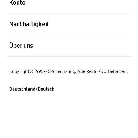
Konto
öffnen
Nachhaltigkeit
öffnen
Über uns
Copyright© 1995-2026 Samsung. Alle Rechte vorbehalten.
Deutschland/Deutsch