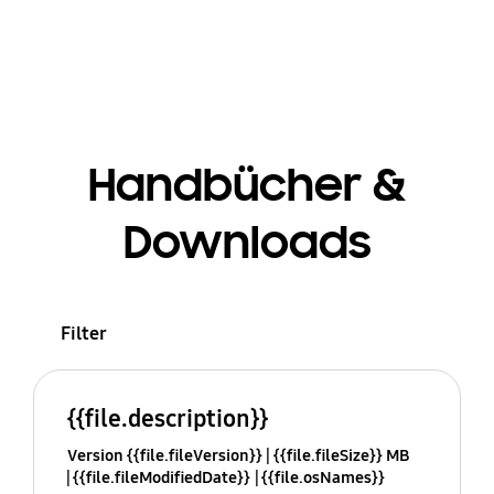
Handbücher &
Downloads
Filter
{{file.description}}
Version {{file.fileVersion}}
{{file.fileSize}} MB
{{file.fileModifiedDate}}
{{file.osNames}}