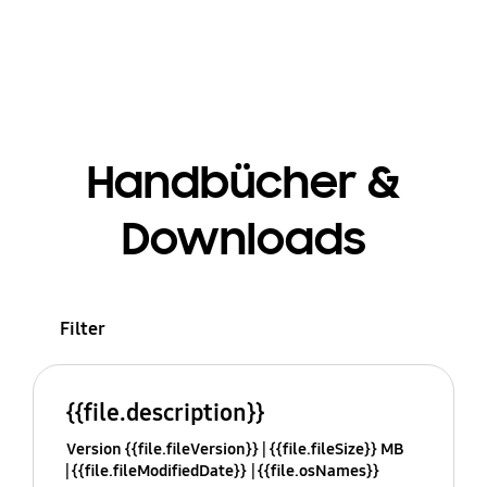
Handbücher &
Downloads
Filter
{{file.description}}
Version {{file.fileVersion}}
{{file.fileSize}} MB
{{file.fileModifiedDate}}
{{file.osNames}}