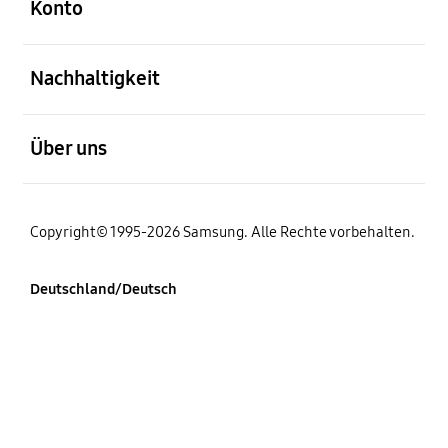
Konto
öffnen
Nachhaltigkeit
öffnen
Über uns
Copyright© 1995-2026 Samsung. Alle Rechte vorbehalten.
Deutschland/Deutsch