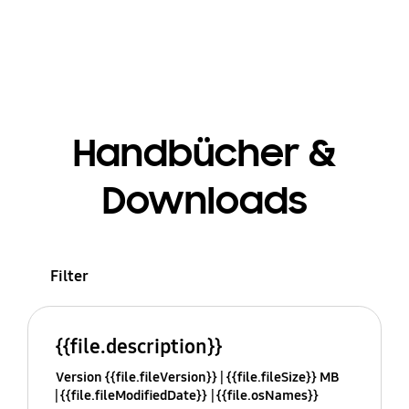
Handbücher &
Downloads
Filter
{{file.description}}
Version {{file.fileVersion}}
{{file.fileSize}} MB
{{file.fileModifiedDate}}
{{file.osNames}}