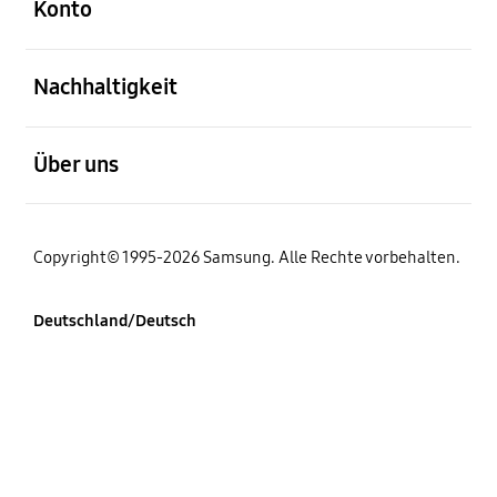
Konto
öffnen
Nachhaltigkeit
öffnen
Über uns
Copyright© 1995-2026 Samsung. Alle Rechte vorbehalten.
Deutschland/Deutsch