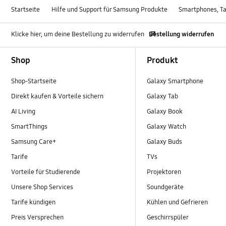
Startseite
Hilfe und Support für Samsung Produkte
Smartphones, Ta
Klicke hier, um deine Bestellung zu widerrufen
Bestellung widerrufen
Footer Navigation
Shop
Produkt
Shop-Startseite
Galaxy Smartphone
Direkt kaufen & Vorteile sichern
Galaxy Tab
AI Living
Galaxy Book
SmartThings
Galaxy Watch
Samsung Care+
Galaxy Buds
Tarife
TVs
Vorteile für Studierende
Projektoren
Unsere Shop Services
Soundgeräte
Tarife kündigen
Kühlen und Gefrieren
Preis Versprechen
Geschirrspüler