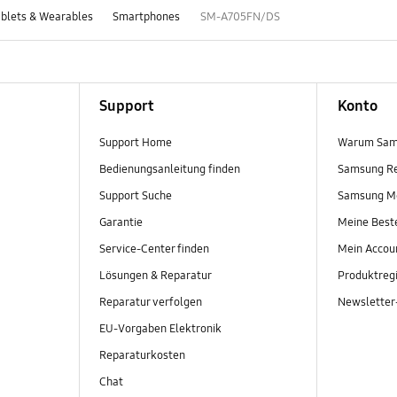
blets & Wearables
Smartphones
SM-A705FN/DS
Support
Konto
Support Home
Warum Sam
Bedienungsanleitung finden
Samsung R
Support Suche
Samsung M
Garantie
Meine Best
Service-Center finden
Mein Accou
Lösungen & Reparatur
Produktregi
Reparatur verfolgen
Newslette
EU-Vorgaben Elektronik
Reparaturkosten
Chat