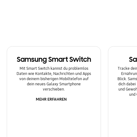
Multimedia
Nachrichten
Netzwerk & WLAN
Sonstige
Samsung Smart Switch
Sa
Sperre
Mit Smart Switch kannst du problemlos
Tracke dein
Ton
Daten wie Kontakte, Nachrichten und Apps
Ernährun
von deinem bisherigen Mobiltelefon auf
Blick. Sams
dein neues Galaxy Smartphone
dich dabei
verschieben.
und Gewoh
und 
MEHR ERFAHREN