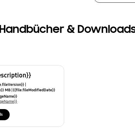
Handbücher & Download
escription}}
e.fileVersion}}
ze}} MB
{{file.fileModifiedDate}}
mes}}
uageName}}
uageName}}
ds