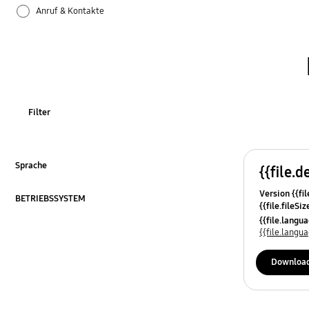
Anruf & Kontakte
Apps
Bluetooth
Datensicherung & Wiederherstellung
Filter
Einstellungen
Firmware-Update
Sprache
{{file.d
ausklappen
Version {{fil
Galaxy Apps
BETRIEBSSYSTEM
{{file.fileSi
ausklappen
{{file.osNa
{{file.lang
Hardware
{{file.lang
Kamera
Downloa
Leistung