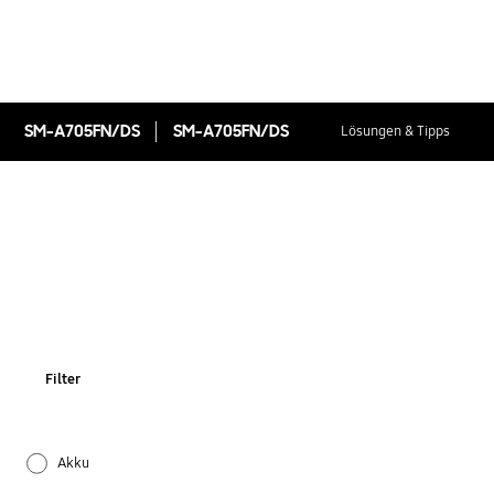
SM-A705FN/DS
SM-A705FN/DS
Lösungen & Tipps
Filter
Akku