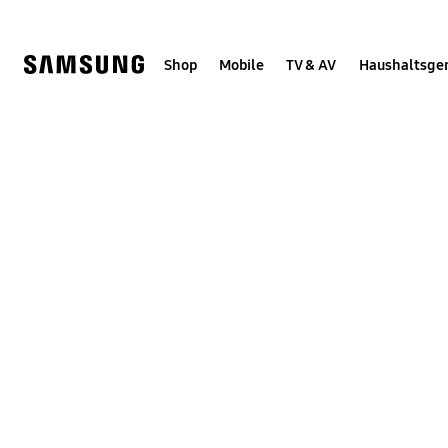
Skip
Skip
to
to
content
accessibility
help
Shop
Mobile
TV & AV
Haushaltsge