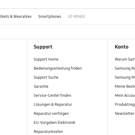
blets & Wearables
Smartphones
GT-I9060I
Support
Konto
Support Home
Warum Sam
Bedienungsanleitung finden
Samsung R
Support Suche
Samsung M
Garantie
Meine Best
Service-Center finden
Mein Accou
Lösungen & Reparatur
Produktregi
Reparatur verfolgen
Newslette
EU-Vorgaben Elektronik
Reparaturkosten