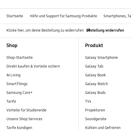
Startseite
Hilfe und Support für Samsung Produkte
Smartphones, Ta
Klicke hier, um deine Bestellung zu widerrufen
Bestellung widerrufen
Footer Navigation
Shop
Produkt
Shop-Startseite
Galaxy Smartphone
Direkt kaufen & Vorteile sichern
Galaxy Tab
AI Living
Galaxy Book
SmartThings
Galaxy Watch
Samsung Care+
Galaxy Buds
Tarife
TVs
Vorteile für Studierende
Projektoren
Unsere Shop Services
Soundgeräte
Tarife kündigen
Kühlen und Gefrieren