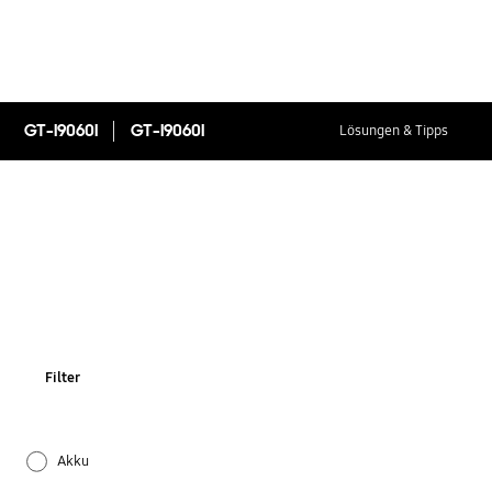
GT-I9060I
GT-I9060I
Lösungen & Tipps
Filter
Akku