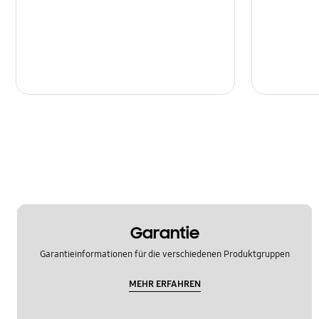
Multimedia
Nachrichten
Netzwerk & WLAN
Sonstige
Sperre
Ton
Garantie
Garantieinformationen für die verschiedenen Produktgruppen
MEHR ERFAHREN