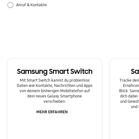
Anruf & Kontakte
Apps
Bluetooth
Datensicherung & Wiederherstellung
Einstellungen
Samsung Smart Switch
Sa
Firmware-Update
Mit Smart Switch kannst du problemlos
Tracke dein
Daten wie Kontakte, Nachrichten und Apps
Ernährun
Galaxy Apps
von deinem bisherigen Mobiltelefon auf
Blick. Sams
dein neues Galaxy Smartphone
dich dabei
Hardware
verschieben.
und Gewoh
und 
MEHR ERFAHREN
Kamera
Leistung