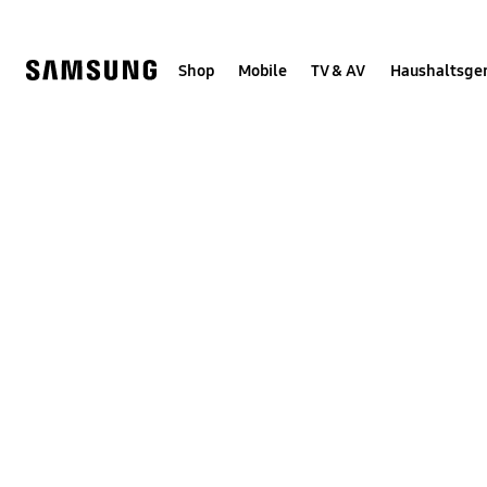
Skip
Skip
to
to
content
accessibility
help
Shop
Mobile
TV & AV
Haushaltsge