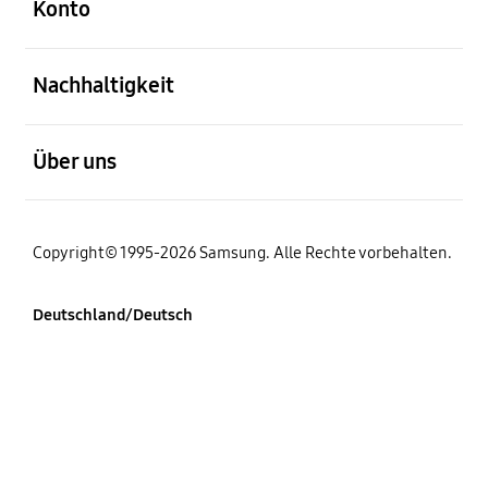
Konto
öffnen
Nachhaltigkeit
öffnen
Über uns
Copyright© 1995-2026 Samsung. Alle Rechte vorbehalten.
Deutschland/Deutsch