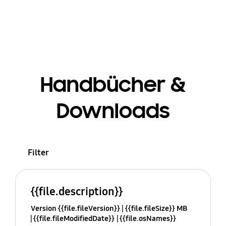
Handbücher &
Downloads
Filter
{{file.description}}
Version {{file.fileVersion}}
{{file.fileSize}} MB
{{file.fileModifiedDate}}
{{file.osNames}}