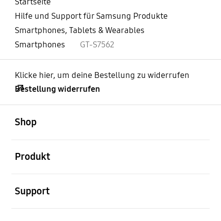
Startseite
Hilfe und Support für Samsung Produkte
Smartphones, Tablets & Wearables
Smartphones
GT-S7562
Klicke hier, um deine Bestellung zu widerrufen
Bestellung widerrufen
öffnen
Footer Navigation
Shop
öffnen
Produkt
öffnen
Support
öffnen