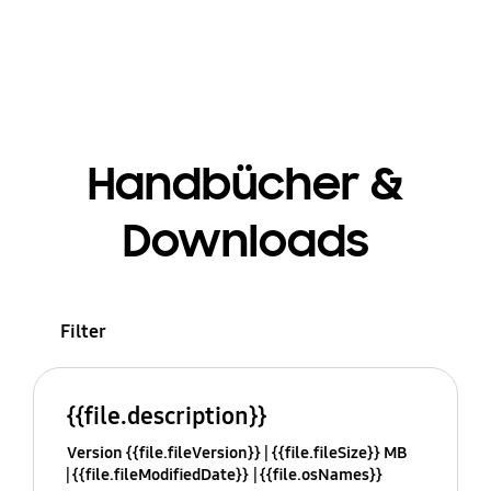
Handbücher &
Downloads
Filter
{{file.description}}
Version {{file.fileVersion}}
{{file.fileSize}} MB
{{file.fileModifiedDate}}
{{file.osNames}}