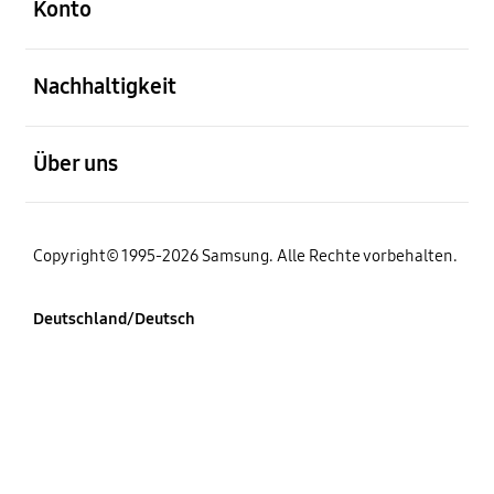
Konto
öffnen
Nachhaltigkeit
öffnen
Über uns
Copyright© 1995-2026 Samsung. Alle Rechte vorbehalten.
Deutschland/Deutsch