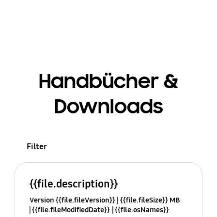
Handbücher &
Downloads
Filter
{{file.description}}
Version {{file.fileVersion}}
{{file.fileSize}} MB
{{file.fileModifiedDate}}
{{file.osNames}}