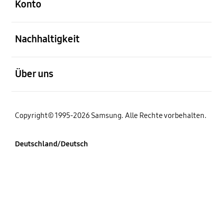
Konto
öffnen
Nachhaltigkeit
öffnen
Über uns
Copyright© 1995-2026 Samsung. Alle Rechte vorbehalten.
Deutschland/Deutsch