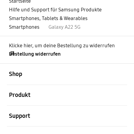
Startseite
Hilfe und Support für Samsung Produkte
Smartphones, Tablets & Wearables
Smartphones
Galaxy A22 5G
Klicke hier, um deine Bestellung zu widerrufen
Bestellung widerrufen
öffnen
Footer Navigation
Shop
öffnen
Produkt
öffnen
Support
öffnen