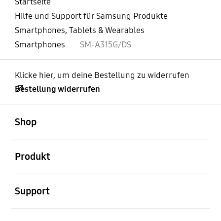
Startseite
Hilfe und Support für Samsung Produkte
Smartphones, Tablets & Wearables
Smartphones
SM-A315G/DS
Klicke hier, um deine Bestellung zu widerrufen
Bestellung widerrufen
öffnen
Footer Navigation
Shop
öffnen
Produkt
öffnen
Support
öffnen