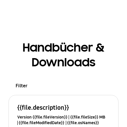
Handbücher &
Downloads
Filter
{{file.description}}
Version {{file.fileVersion}}
{{file.fileSize}} MB
{{file.fileModifiedDate}}
{{file.osNames}}