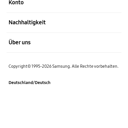
Konto
öffnen
Nachhaltigkeit
öffnen
Über uns
Copyright© 1995-2026 Samsung. Alle Rechte vorbehalten.
Deutschland/Deutsch