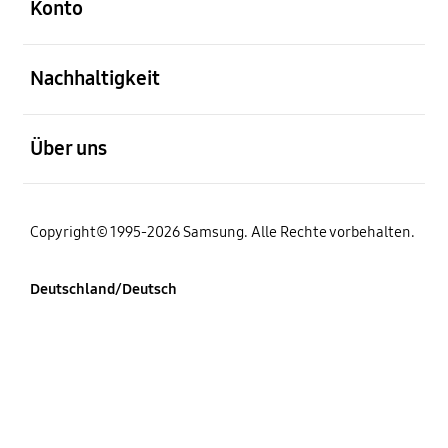
Konto
öffnen
Nachhaltigkeit
öffnen
Über uns
Copyright© 1995-2026 Samsung. Alle Rechte vorbehalten.
Deutschland/Deutsch