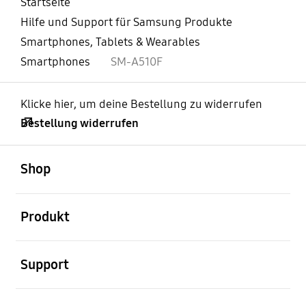
Startseite
Hilfe und Support für Samsung Produkte
Smartphones, Tablets & Wearables
Smartphones
SM-A510F
Klicke hier, um deine Bestellung zu widerrufen
Bestellung widerrufen
öffnen
Footer Navigation
Shop
öffnen
Produkt
öffnen
Support
öffnen