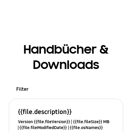
Handbücher &
Downloads
Filter
{{file.description}}
Version {{file.fileVersion}}
{{file.fileSize}} MB
{{file.fileModifiedDate}}
{{file.osNames}}