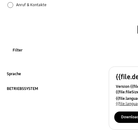
Anruf & Kontakte
Apps
Bluetooth
Datensicherung & Wiederherstellung
Filter
Einstellungen
Firmware-Update
Sprache
{{file.d
ausklappen
Version {{fil
Galaxy Apps
BETRIEBSSYSTEM
{{file.fileSi
ausklappen
{{file.osNa
{{file.lang
Hardware
{{file.lang
Kamera
Downloa
Leistung