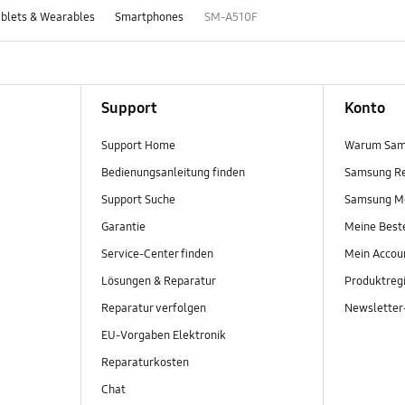
blets & Wearables
Smartphones
SM-A510F
Support
Konto
Support Home
Warum Sam
Bedienungsanleitung finden
Samsung R
Support Suche
Samsung M
Garantie
Meine Best
Service-Center finden
Mein Accou
Lösungen & Reparatur
Produktregi
Reparatur verfolgen
Newslette
EU-Vorgaben Elektronik
Reparaturkosten
Chat