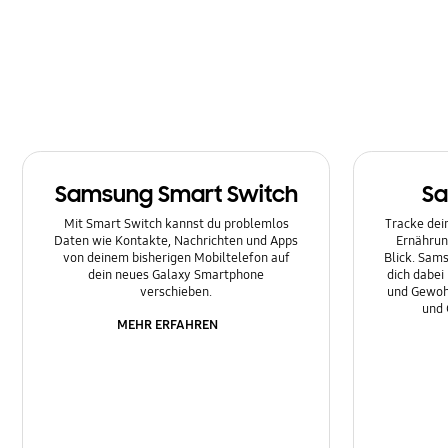
Multimedia
Nachrichten
Netzwerk & WLAN
Sonstige
Samsung Smart Switch
Sa
Sperre
Mit Smart Switch kannst du problemlos
Tracke dein
Ton
Daten wie Kontakte, Nachrichten und Apps
Ernährun
von deinem bisherigen Mobiltelefon auf
Blick. Sams
dein neues Galaxy Smartphone
dich dabei
verschieben.
und Gewoh
und 
MEHR ERFAHREN