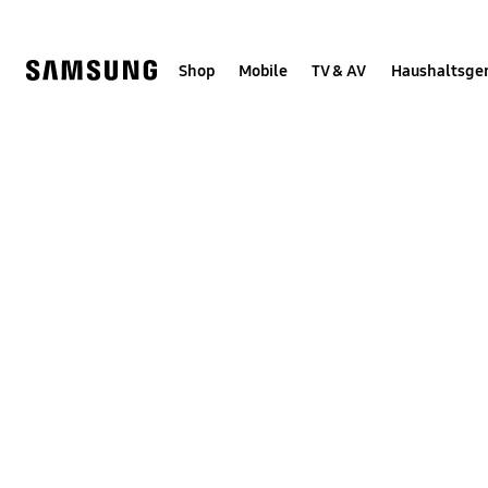
Skip
Skip
to
to
content
accessibility
help
Shop
Mobile
TV & AV
Haushaltsge