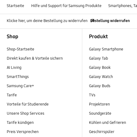
Startseite
Hilfe und Support für Samsung Produkte
Smartphones, Ta
Klicke hier, um deine Bestellung zu widerrufen
Bestellung widerrufen
Footer Navigation
Shop
Produkt
Shop-Startseite
Galaxy Smartphone
Direkt kaufen & Vorteile sichern
Galaxy Tab
AI Living
Galaxy Book
SmartThings
Galaxy Watch
Samsung Care+
Galaxy Buds
Tarife
TVs
Vorteile für Studierende
Projektoren
Unsere Shop Services
Soundgeräte
Tarife kündigen
Kühlen und Gefrieren
Preis Versprechen
Geschirrspüler