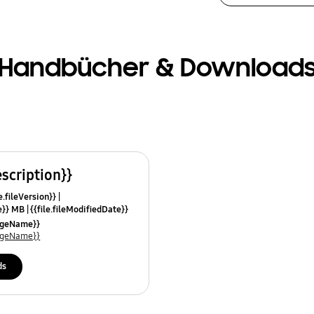
Handbücher & Download
escription}}
e.fileVersion}}
ze}} MB
{{file.fileModifiedDate}}
mes}}
uageName}}
uageName}}
ds