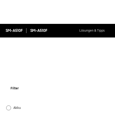
SM-A510F
SM-A510F
Lösungen & Tipps
Filter
Akku