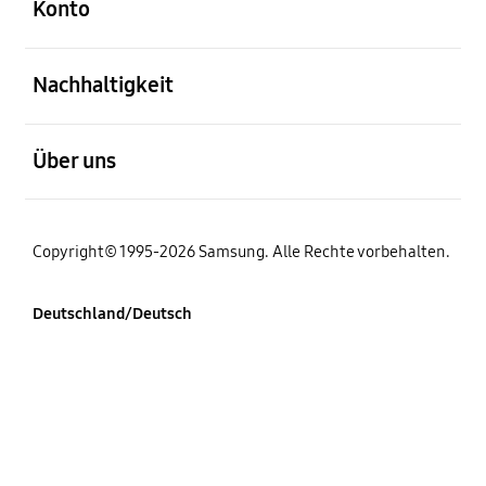
Konto
öffnen
Nachhaltigkeit
öffnen
Über uns
Copyright© 1995-2026 Samsung. Alle Rechte vorbehalten.
Deutschland/Deutsch