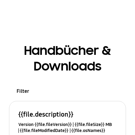
Handbücher &
Downloads
Filter
{{file.description}}
Version {{file.fileVersion}}
{{file.fileSize}} MB
{{file.fileModifiedDate}}
{{file.osNames}}