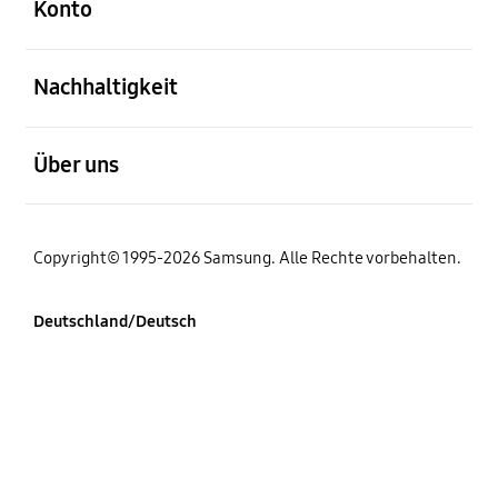
Konto
öffnen
Nachhaltigkeit
öffnen
Über uns
Copyright© 1995-2026 Samsung. Alle Rechte vorbehalten.
Deutschland/Deutsch