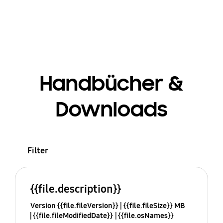
Handbücher &
Downloads
Filter
{{file.description}}
Version {{file.fileVersion}}
{{file.fileSize}} MB
{{file.fileModifiedDate}}
{{file.osNames}}