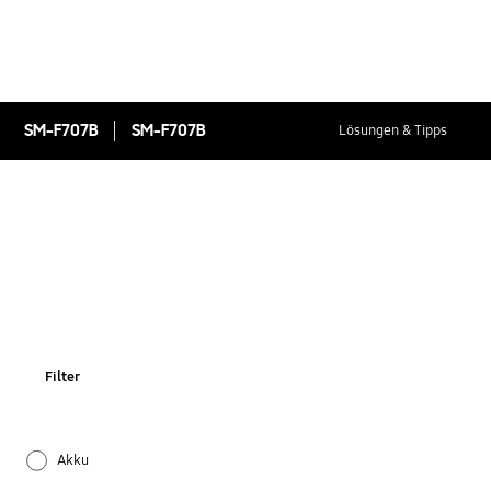
SM-F707B
SM-F707B
Lösungen & Tipps
Filter
Akku