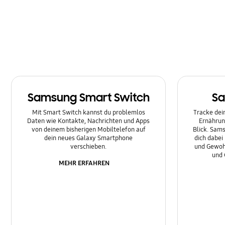
Multimedia
Nachrichten
Netzwerk & WLAN
Sonstige
Samsung Smart Switch
Sa
Sperre
Mit Smart Switch kannst du problemlos
Tracke dein
Ton
Daten wie Kontakte, Nachrichten und Apps
Ernährun
von deinem bisherigen Mobiltelefon auf
Blick. Sams
dein neues Galaxy Smartphone
dich dabei
verschieben.
und Gewoh
und 
MEHR ERFAHREN