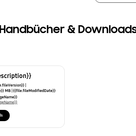
Handbücher & Download
escription}}
e.fileVersion}}
ze}} MB
{{file.fileModifiedDate}}
mes}}
uageName}}
uageName}}
ds