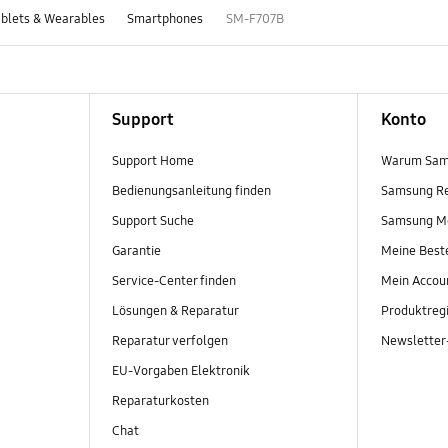
blets & Wearables
Smartphones
SM-F707B
Support
Konto
Support Home
Warum Sam
Bedienungsanleitung finden
Samsung R
Support Suche
Samsung M
Garantie
Meine Best
Service-Center finden
Mein Accou
Lösungen & Reparatur
Produktregi
Reparatur verfolgen
Newslette
EU-Vorgaben Elektronik
Reparaturkosten
Chat