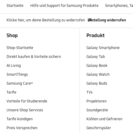
Startseite
Hilfe und Support für Samsung Produkte
Smartphones, Ta
Klicke hier, um deine Bestellung zu widerrufen
Bestellung widerrufen
Footer Navigation
Shop
Produkt
Shop-Startseite
Galaxy Smartphone
Direkt kaufen & Vorteile sichern
Galaxy Tab
AI Living
Galaxy Book
SmartThings
Galaxy Watch
Samsung Care+
Galaxy Buds
Tarife
TVs
Vorteile für Studierende
Projektoren
Unsere Shop Services
Soundgeräte
Tarife kündigen
Kühlen und Gefrieren
Preis Versprechen
Geschirrspüler