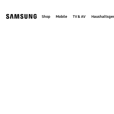
Skip
Skip
to
to
content
accessibility
help
Shop
Mobile
TV & AV
Haushaltsge