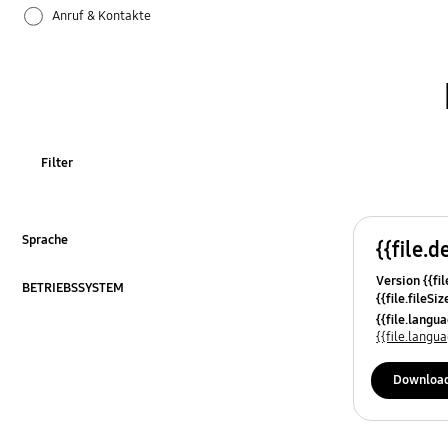
Anruf & Kontakte
Apps
Bluetooth
Datensicherung & Wiederherstellung
Filter
Einstellungen
Firmware-Update
Sprache
{{file.d
ausklappen
Version {{fil
Galaxy Apps
BETRIEBSSYSTEM
{{file.fileSi
ausklappen
{{file.osNa
{{file.lang
Hardware
{{file.lang
Kamera
Downloa
Leistung