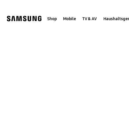
Skip
Skip
to
to
content
accessibility
help
Shop
Mobile
TV & AV
Haushaltsge