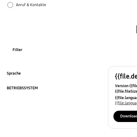
Anruf & Kontakte
Apps
Bluetooth
Datensicherung & Wiederherstellung
Filter
Einstellungen
Firmware-Update
Sprache
{{file.d
ausklappen
Version {{fil
Galaxy Apps
BETRIEBSSYSTEM
{{file.fileSi
ausklappen
{{file.osNa
{{file.lang
Hardware
{{file.lang
Kamera
Downloa
Leistung