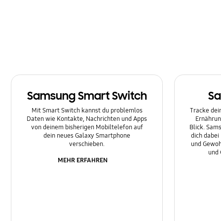
Multimedia
Nachrichten
Netzwerk & WLAN
Sonstige
Samsung Smart Switch
Sa
Sperre
Mit Smart Switch kannst du problemlos
Tracke dein
Ton
Daten wie Kontakte, Nachrichten und Apps
Ernährun
von deinem bisherigen Mobiltelefon auf
Blick. Sams
dein neues Galaxy Smartphone
dich dabei
verschieben.
und Gewoh
und 
MEHR ERFAHREN