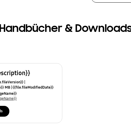
Handbücher & Download
escription}}
e.fileVersion}}
ze}} MB
{{file.fileModifiedDate}}
mes}}
uageName}}
uageName}}
ds