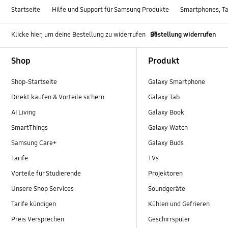
Startseite
Hilfe und Support für Samsung Produkte
Smartphones, Ta
Klicke hier, um deine Bestellung zu widerrufen
Bestellung widerrufen
Footer Navigation
Shop
Produkt
Shop-Startseite
Galaxy Smartphone
Direkt kaufen & Vorteile sichern
Galaxy Tab
AI Living
Galaxy Book
SmartThings
Galaxy Watch
Samsung Care+
Galaxy Buds
Tarife
TVs
Vorteile für Studierende
Projektoren
Unsere Shop Services
Soundgeräte
Tarife kündigen
Kühlen und Gefrieren
Preis Versprechen
Geschirrspüler