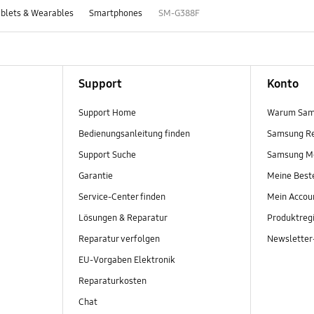
blets & Wearables
Smartphones
SM-G388F
Support
Konto
Support Home
Warum Sam
Bedienungsanleitung finden
Samsung R
Support Suche
Samsung M
Garantie
Meine Best
Service-Center finden
Mein Accou
Lösungen & Reparatur
Produktregi
Reparatur verfolgen
Newslette
EU-Vorgaben Elektronik
Reparaturkosten
Chat