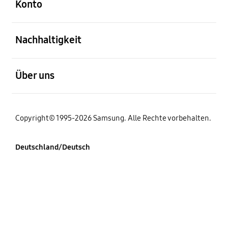
Konto
öffnen
Nachhaltigkeit
öffnen
Über uns
Copyright© 1995-2026 Samsung. Alle Rechte vorbehalten.
Deutschland/Deutsch