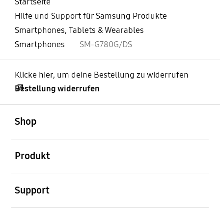
Startseite
Hilfe und Support für Samsung Produkte
Smartphones, Tablets & Wearables
Smartphones
SM-G780G/DS
Klicke hier, um deine Bestellung zu widerrufen
Bestellung widerrufen
öffnen
Footer Navigation
Shop
öffnen
Produkt
öffnen
Support
öffnen