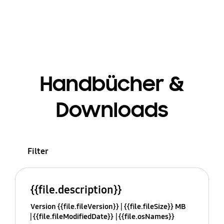
Handbücher &
Downloads
Filter
{{file.description}}
Version {{file.fileVersion}}
{{file.fileSize}} MB
{{file.fileModifiedDate}}
{{file.osNames}}