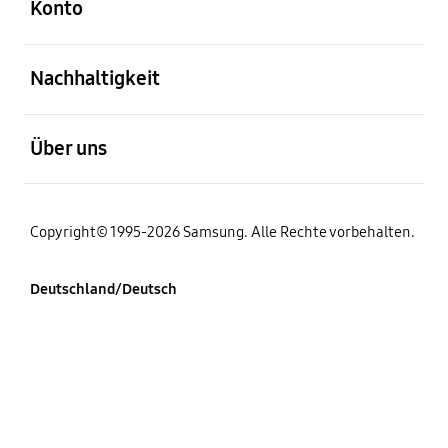
Konto
öffnen
Nachhaltigkeit
öffnen
Über uns
Copyright© 1995-2026 Samsung. Alle Rechte vorbehalten.
Deutschland/Deutsch