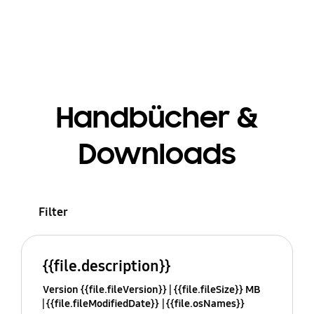
Handbücher &
Downloads
Filter
{{file.description}}
Version {{file.fileVersion}}
{{file.fileSize}} MB
{{file.fileModifiedDate}}
{{file.osNames}}