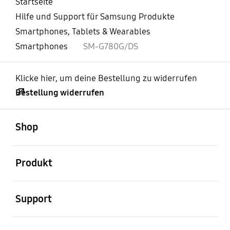
Startseite
Hilfe und Support für Samsung Produkte
Smartphones, Tablets & Wearables
Smartphones
SM-G780G/DS
Klicke hier, um deine Bestellung zu widerrufen
Bestellung widerrufen
öffnen
Footer Navigation
Shop
öffnen
Produkt
öffnen
Support
öffnen