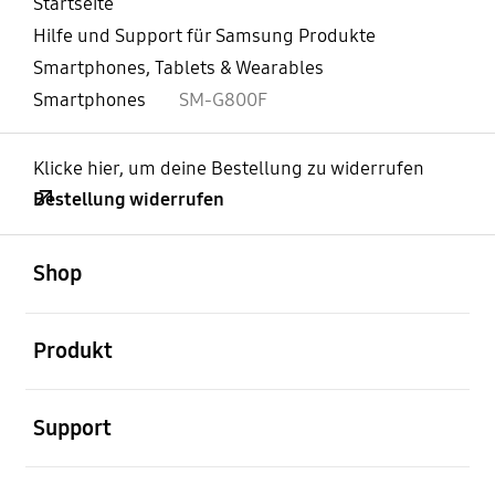
Startseite
Hilfe und Support für Samsung Produkte
Smartphones, Tablets & Wearables
Smartphones
SM-G800F
Klicke hier, um deine Bestellung zu widerrufen
Bestellung widerrufen
öffnen
Footer Navigation
Shop
öffnen
Produkt
öffnen
Support
öffnen