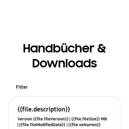
Handbücher &
Downloads
Filter
{{file.description}}
Version {{file.fileVersion}}
{{file.fileSize}} MB
{{file.fileModifiedDate}}
{{file.osNames}}