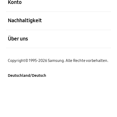
Konto
öffnen
Nachhaltigkeit
öffnen
Über uns
Copyright© 1995-2026 Samsung. Alle Rechte vorbehalten.
Deutschland/Deutsch