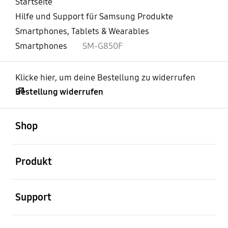
Startseite
Hilfe und Support für Samsung Produkte
Smartphones, Tablets & Wearables
Smartphones
SM-G850F
Klicke hier, um deine Bestellung zu widerrufen
Bestellung widerrufen
öffnen
Footer Navigation
Shop
öffnen
Produkt
öffnen
Support
öffnen