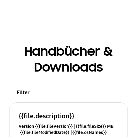
Handbücher &
Downloads
Filter
{{file.description}}
Version {{file.fileVersion}}
{{file.fileSize}} MB
{{file.fileModifiedDate}}
{{file.osNames}}