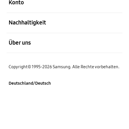
Konto
öffnen
Nachhaltigkeit
öffnen
Über uns
Copyright© 1995-2026 Samsung. Alle Rechte vorbehalten.
Deutschland/Deutsch