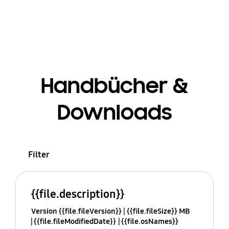
Handbücher &
Downloads
Filter
{{file.description}}
Version {{file.fileVersion}}
{{file.fileSize}} MB
{{file.fileModifiedDate}}
{{file.osNames}}