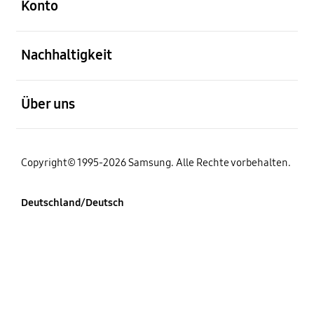
Konto
öffnen
Nachhaltigkeit
öffnen
Über uns
Copyright© 1995-2026 Samsung. Alle Rechte vorbehalten.
Deutschland/Deutsch