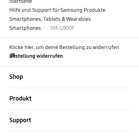
Startseite
Hilfe und Support für Samsung Produkte
Smartphones, Tablets & Wearables
Smartphones
SM-G900F
Klicke hier, um deine Bestellung zu widerrufen
Bestellung widerrufen
öffnen
Footer Navigation
Shop
öffnen
Produkt
öffnen
Support
öffnen