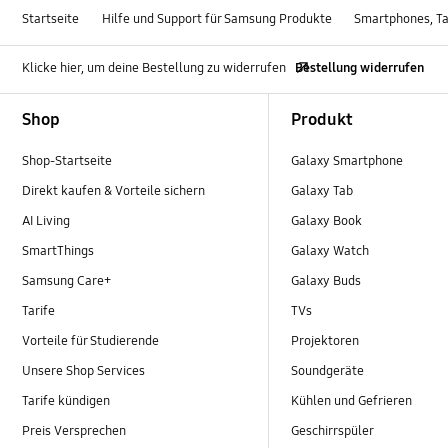
Startseite
Hilfe und Support für Samsung Produkte
Smartphones, Ta
Klicke hier, um deine Bestellung zu widerrufen
Bestellung widerrufen
Footer Navigation
Shop
Produkt
Shop-Startseite
Galaxy Smartphone
Direkt kaufen & Vorteile sichern
Galaxy Tab
AI Living
Galaxy Book
SmartThings
Galaxy Watch
Samsung Care+
Galaxy Buds
Tarife
TVs
Vorteile für Studierende
Projektoren
Unsere Shop Services
Soundgeräte
Tarife kündigen
Kühlen und Gefrieren
Preis Versprechen
Geschirrspüler