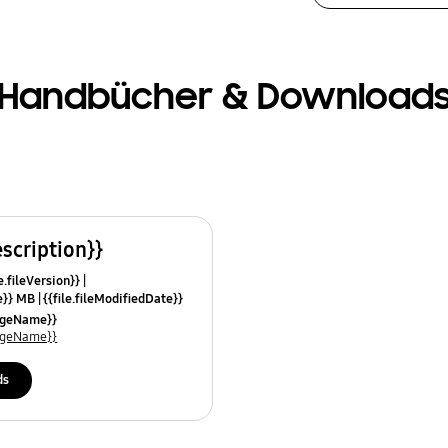
Handbücher & Download
escription}}
e.fileVersion}}
ze}} MB
{{file.fileModifiedDate}}
mes}}
uageName}}
uageName}}
ds