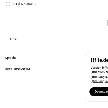
Anruf & Kontakte
Apps
Bluetooth
Datensicherung & Wiederherstellung
Filter
Einstellungen
Firmware-Update
Sprache
{{file.d
ausklappen
Version {{fil
Galaxy Apps
BETRIEBSSYSTEM
{{file.fileSi
ausklappen
{{file.osNa
{{file.lang
Hardware
{{file.lang
Kamera
Downloa
Leistung