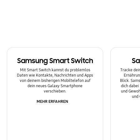
Multimedia
Nachrichten
Netzwerk & WLAN
Sonstige
Samsung Smart Switch
Sa
Sperre
Mit Smart Switch kannst du problemlos
Tracke dein
Ton
Daten wie Kontakte, Nachrichten und Apps
Ernährun
von deinem bisherigen Mobiltelefon auf
Blick. Sams
dein neues Galaxy Smartphone
dich dabei
verschieben.
und Gewoh
und 
MEHR ERFAHREN