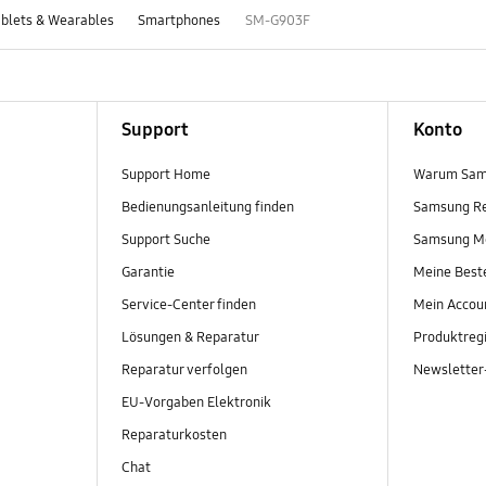
blets & Wearables
Smartphones
SM-G903F
Support
Konto
Support Home
Warum Sam
Bedienungsanleitung finden
Samsung R
Support Suche
Samsung M
Garantie
Meine Best
Service-Center finden
Mein Accou
Lösungen & Reparatur
Produktregi
Reparatur verfolgen
Newslette
EU-Vorgaben Elektronik
Reparaturkosten
Chat