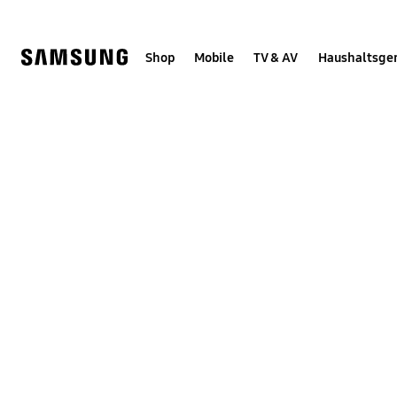
Skip
Skip
to
to
content
accessibility
help
Shop
Mobile
TV & AV
Haushaltsge