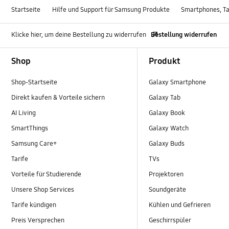
Startseite
Hilfe und Support für Samsung Produkte
Smartphones, Ta
Klicke hier, um deine Bestellung zu widerrufen
Bestellung widerrufen
Footer Navigation
Shop
Produkt
Shop-Startseite
Galaxy Smartphone
Direkt kaufen & Vorteile sichern
Galaxy Tab
AI Living
Galaxy Book
SmartThings
Galaxy Watch
Samsung Care+
Galaxy Buds
Tarife
TVs
Vorteile für Studierende
Projektoren
Unsere Shop Services
Soundgeräte
Tarife kündigen
Kühlen und Gefrieren
Preis Versprechen
Geschirrspüler