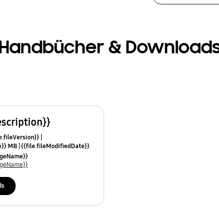
Handbücher & Download
escription}}
e.fileVersion}}
ze}} MB
{{file.fileModifiedDate}}
mes}}
uageName}}
uageName}}
ds