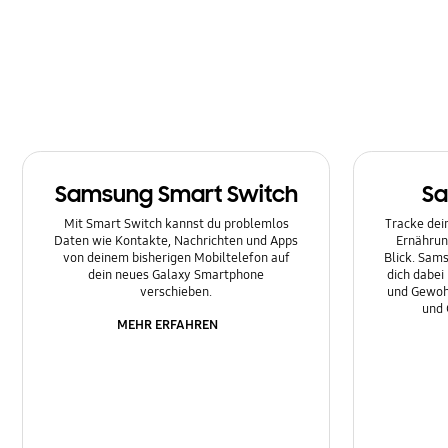
Multimedia
Nachrichten
Netzwerk & WLAN
Sonstige
Samsung Smart Switch
Sa
Sperre
Mit Smart Switch kannst du problemlos
Tracke dein
Ton
Daten wie Kontakte, Nachrichten und Apps
Ernährun
von deinem bisherigen Mobiltelefon auf
Blick. Sams
dein neues Galaxy Smartphone
dich dabei
verschieben.
und Gewoh
und 
MEHR ERFAHREN