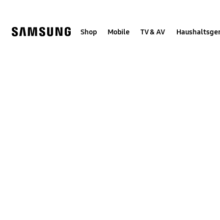
Skip
Skip
to
to
content
accessibility
help
Shop
Mobile
TV & AV
Haushaltsge