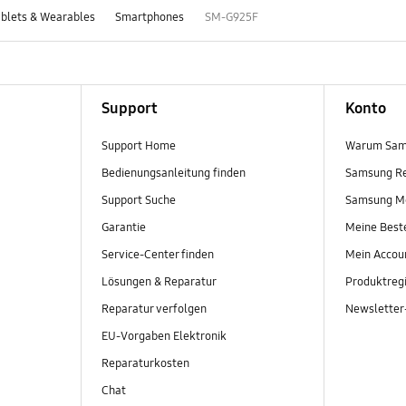
blets & Wearables
Smartphones
SM-G925F
Support
Konto
Support Home
Warum Sam
Bedienungsanleitung finden
Samsung R
Support Suche
Samsung M
Garantie
Meine Best
Service-Center finden
Mein Accou
Lösungen & Reparatur
Produktregi
Reparatur verfolgen
Newslette
EU-Vorgaben Elektronik
Reparaturkosten
Chat