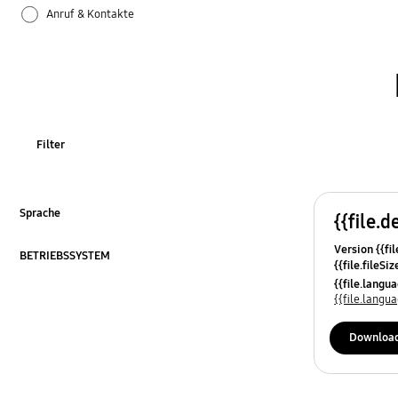
Anruf & Kontakte
Apps
Bluetooth
Datensicherung & Wiederherstellung
Filter
Einstellungen
Firmware-Update
Sprache
{{file.d
ausklappen
Version {{fil
Galaxy Apps
BETRIEBSSYSTEM
{{file.fileSi
ausklappen
{{file.osNa
{{file.lang
Hardware
{{file.lang
Kamera
Downloa
Leistung