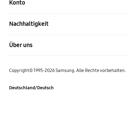
Konto
öffnen
Nachhaltigkeit
öffnen
Über uns
Copyright© 1995-2026 Samsung. Alle Rechte vorbehalten.
Deutschland/Deutsch