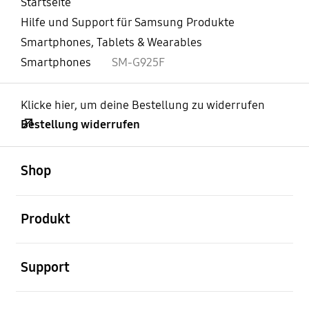
Startseite
Hilfe und Support für Samsung Produkte
Smartphones, Tablets & Wearables
Smartphones
SM-G925F
Klicke hier, um deine Bestellung zu widerrufen
Bestellung widerrufen
öffnen
Footer Navigation
Shop
öffnen
Produkt
öffnen
Support
öffnen