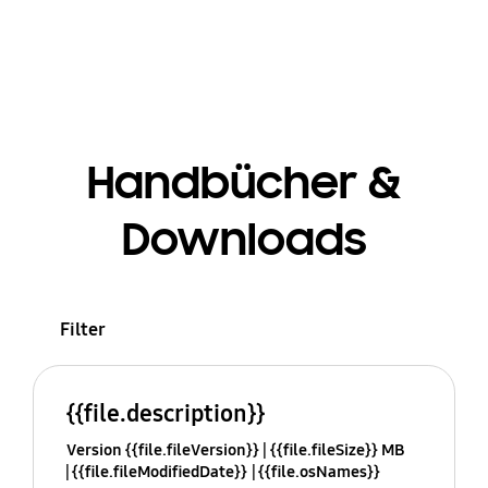
Handbücher &
Downloads
Filter
{{file.description}}
Version {{file.fileVersion}}
{{file.fileSize}} MB
{{file.fileModifiedDate}}
{{file.osNames}}