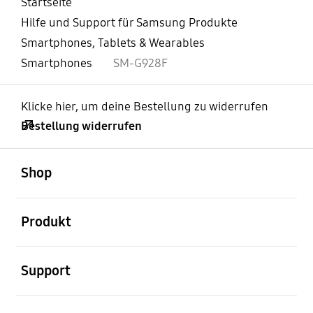
Startseite
Hilfe und Support für Samsung Produkte
Smartphones, Tablets & Wearables
Smartphones
SM-G928F
Klicke hier, um deine Bestellung zu widerrufen
Bestellung widerrufen
öffnen
Footer Navigation
Shop
öffnen
Produkt
öffnen
Support
öffnen