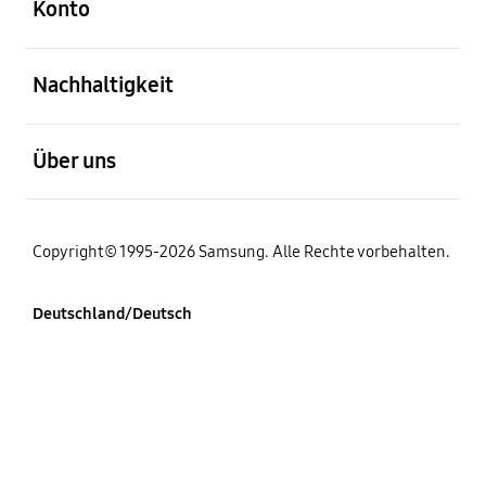
Konto
öffnen
Nachhaltigkeit
öffnen
Über uns
Copyright© 1995-2026 Samsung. Alle Rechte vorbehalten.
Deutschland/Deutsch