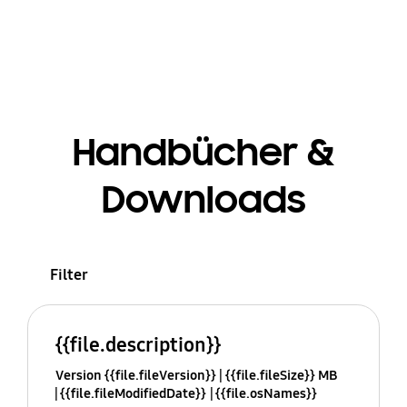
Handbücher &
Downloads
Filter
{{file.description}}
Version {{file.fileVersion}}
{{file.fileSize}} MB
{{file.fileModifiedDate}}
{{file.osNames}}