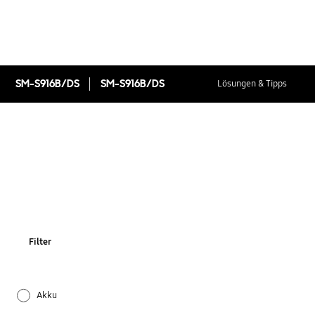
SM-S916B/DS
SM-S916B/DS
Lösungen & Tipps
Filter
Akku