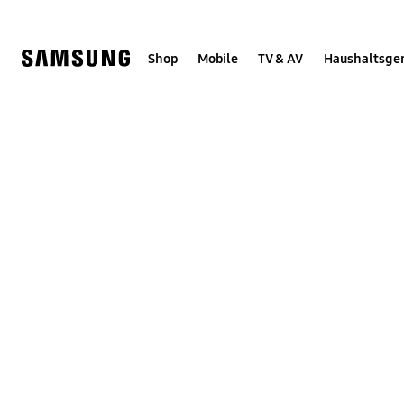
Skip
Skip
to
to
content
accessibility
help
Shop
Mobile
TV & AV
Haushaltsge