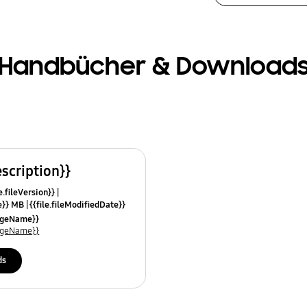
Handbücher & Download
escription}}
e.fileVersion}}
ze}} MB
{{file.fileModifiedDate}}
mes}}
uageName}}
uageName}}
ds