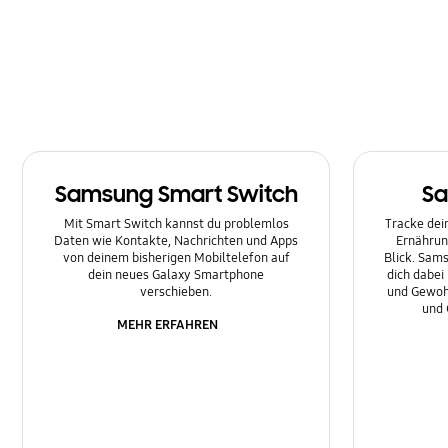
Multimedia
Nachrichten
Netzwerk & WLAN
Sonstige
Samsung Smart Switch
Sa
Sperre
Mit Smart Switch kannst du problemlos
Tracke dein
Ton
Daten wie Kontakte, Nachrichten und Apps
Ernährun
von deinem bisherigen Mobiltelefon auf
Blick. Sams
dein neues Galaxy Smartphone
dich dabei
verschieben.
und Gewoh
und 
MEHR ERFAHREN