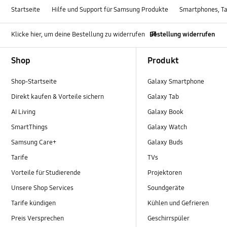
Startseite
Hilfe und Support für Samsung Produkte
Smartphones, Ta
Klicke hier, um deine Bestellung zu widerrufen
Bestellung widerrufen
Footer Navigation
Shop
Produkt
Shop-Startseite
Galaxy Smartphone
Direkt kaufen & Vorteile sichern
Galaxy Tab
AI Living
Galaxy Book
SmartThings
Galaxy Watch
Samsung Care+
Galaxy Buds
Tarife
TVs
Vorteile für Studierende
Projektoren
Unsere Shop Services
Soundgeräte
Tarife kündigen
Kühlen und Gefrieren
Preis Versprechen
Geschirrspüler