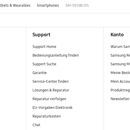
blets & Wearables
Smartphones
SM-S916B/DS
Support
Konto
Support Home
Warum Sam
Bedienungsanleitung finden
Samsung R
Support Suche
Samsung M
Garantie
Meine Best
Service-Center finden
Mein Accou
Lösungen & Reparatur
Produktregi
Reparatur verfolgen
Newslette
EU-Vorgaben Elektronik
Reparaturkosten
Chat