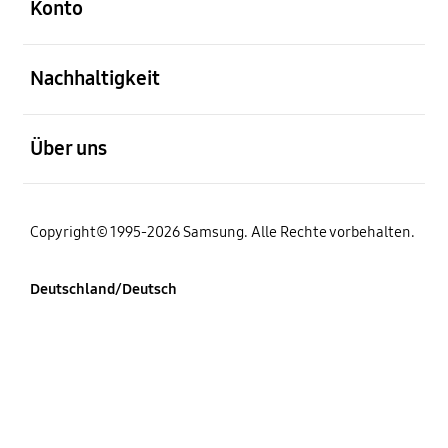
Konto
öffnen
Nachhaltigkeit
öffnen
Über uns
Copyright© 1995-2026 Samsung. Alle Rechte vorbehalten.
Deutschland/Deutsch