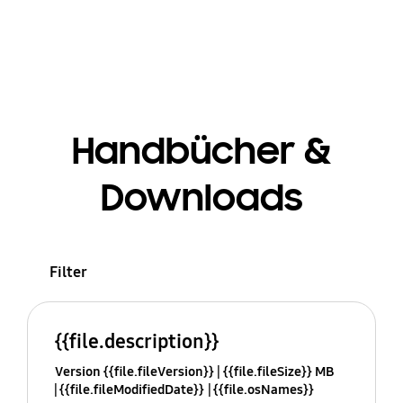
Handbücher &
Downloads
Filter
{{file.description}}
Version {{file.fileVersion}}
{{file.fileSize}} MB
{{file.fileModifiedDate}}
{{file.osNames}}