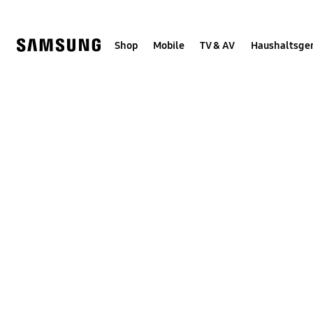
Skip
Skip
to
to
content
accessibility
help
Shop
Mobile
TV & AV
Haushaltsge