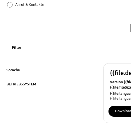
Anruf & Kontakte
Apps
Bluetooth
Datensicherung & Wiederherstellung
Filter
Einstellungen
Firmware-Update
Sprache
{{file.d
ausklappen
Version {{fil
Galaxy Apps
BETRIEBSSYSTEM
{{file.fileSi
ausklappen
{{file.osNa
{{file.lang
Hardware
{{file.lang
Kamera
Downloa
Leistung