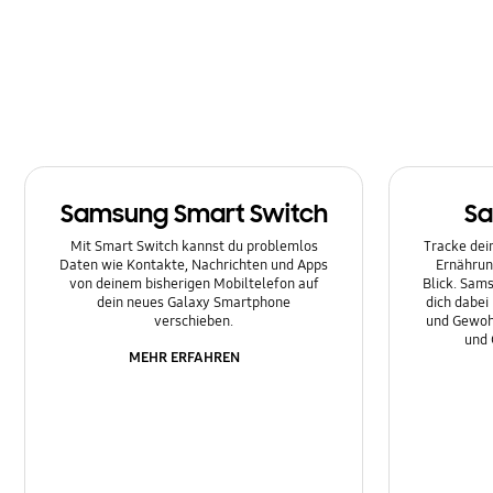
Multimedia
Nachrichten
Netzwerk & WLAN
Samsung Hub
Samsung Smart Switch
Sa
Sonstige
Mit Smart Switch kannst du problemlos
Tracke dein
Sperre
Daten wie Kontakte, Nachrichten und Apps
Ernährun
von deinem bisherigen Mobiltelefon auf
Blick. Sams
dein neues Galaxy Smartphone
dich dabei
Ton
verschieben.
und Gewoh
und 
MEHR ERFAHREN