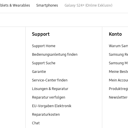
blets & Wearables
Smartphones
Galaxy S24+ (Online Exklusiv)
Support
Konto
Support Home
Warum Sam
Bedienungsanleitung finden
Samsung R
Support Suche
Samsung M
Garantie
Meine Best
Service-Center finden
Mein Accou
Lösungen & Reparatur
Produktregi
Reparatur verfolgen
Newslette
EU-Vorgaben Elektronik
Reparaturkosten
Chat