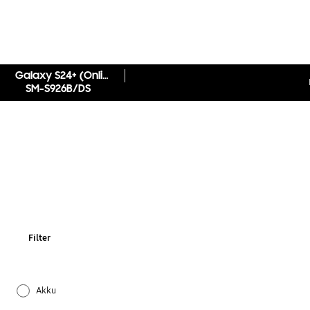
Galaxy S24+ (Online Exklusiv)
SM-S926B/DS
Filter
Akku