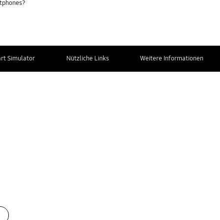
rtphones?
t Simulator
Nützliche Links
Weitere Informationen
Kontakt zum
Service