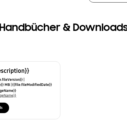
Handbücher & Download
escription}}
e.fileVersion}}
ze}} MB
{{file.fileModifiedDate}}
mes}}
uageName}}
uageName}}
ds