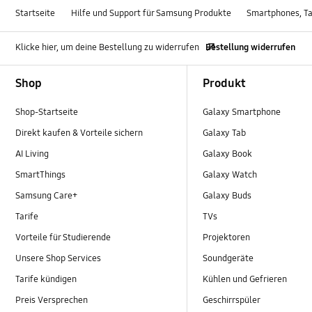
Startseite
Hilfe und Support für Samsung Produkte
Smartphones, Ta
Klicke hier, um deine Bestellung zu widerrufen
Bestellung widerrufen
Footer Navigation
Shop
Produkt
Shop-Startseite
Galaxy Smartphone
Direkt kaufen & Vorteile sichern
Galaxy Tab
AI Living
Galaxy Book
SmartThings
Galaxy Watch
Samsung Care+
Galaxy Buds
Tarife
TVs
Vorteile für Studierende
Projektoren
Unsere Shop Services
Soundgeräte
Tarife kündigen
Kühlen und Gefrieren
Preis Versprechen
Geschirrspüler