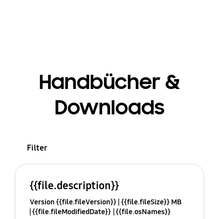
Handbücher &
Downloads
Filter
{{file.description}}
Version {{file.fileVersion}}
{{file.fileSize}} MB
{{file.fileModifiedDate}}
{{file.osNames}}