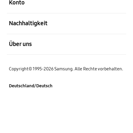
Konto
öffnen
Nachhaltigkeit
öffnen
Über uns
Copyright© 1995-2026 Samsung. Alle Rechte vorbehalten.
Deutschland/Deutsch