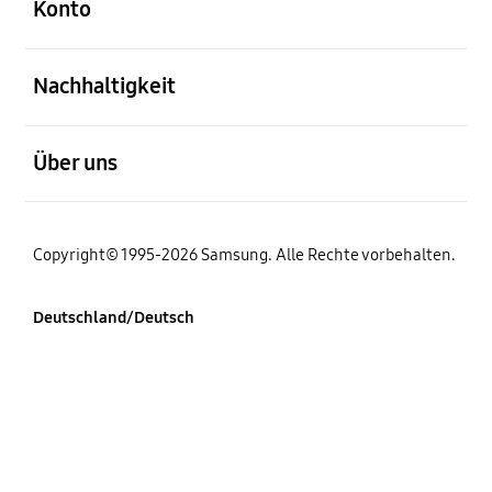
Konto
öffnen
Nachhaltigkeit
öffnen
Über uns
Copyright© 1995-2026 Samsung. Alle Rechte vorbehalten.
Deutschland/Deutsch