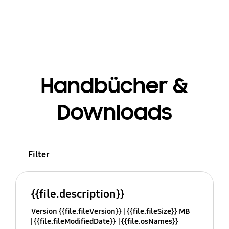
Handbücher &
Downloads
Filter
{{file.description}}
Version {{file.fileVersion}}
{{file.fileSize}} MB
{{file.fileModifiedDate}}
{{file.osNames}}