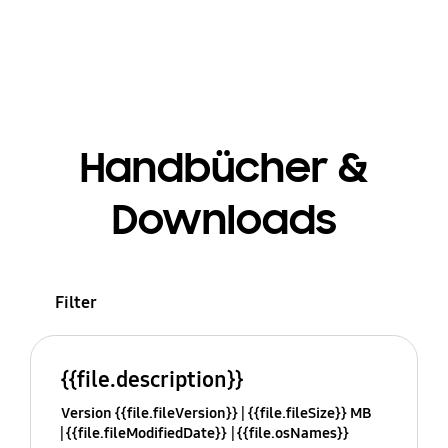
Handbücher &
Downloads
Filter
{{file.description}}
Version {{file.fileVersion}}
{{file.fileSize}} MB
{{file.fileModifiedDate}}
{{file.osNames}}