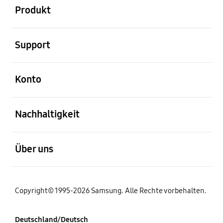
Produkt
öffnen
Support
öffnen
Konto
öffnen
Nachhaltigkeit
öffnen
Über uns
Copyright© 1995-2026 Samsung. Alle Rechte vorbehalten.
Deutschland/Deutsch