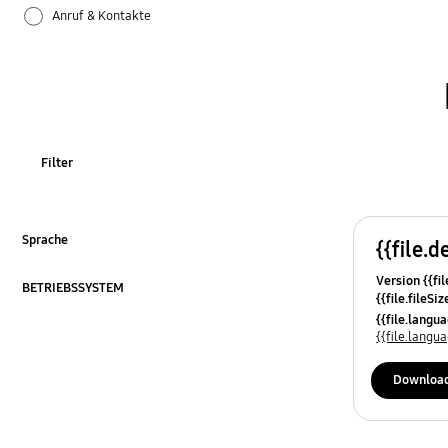
Anruf & Kontakte
Apps
Bluetooth
Datensicherung & Wiederherstellung
Filter
Einstellungen
Firmware-Update
Sprache
{{file.d
ausklappen
Version {{fil
Galaxy Apps
BETRIEBSSYSTEM
{{file.fileSi
ausklappen
{{file.osNa
{{file.lang
Hardware
{{file.lang
Kamera
Downloa
Leistung