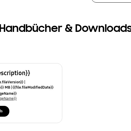
Handbücher & Download
escription}}
e.fileVersion}}
ze}} MB
{{file.fileModifiedDate}}
mes}}
uageName}}
uageName}}
ds