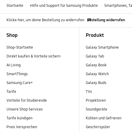
Startseite
Hilfe und Support für Samsung Produkte
Smartphones, Ta
Klicke hier, um deine Bestellung zu widerrufen
Bestellung widerrufen
Footer Navigation
Shop
Produkt
Shop-Startseite
Galaxy Smartphone
Direkt kaufen & Vorteile sichern
Galaxy Tab
AI Living
Galaxy Book
SmartThings
Galaxy Watch
Samsung Care+
Galaxy Buds
Tarife
TVs
Vorteile für Studierende
Projektoren
Unsere Shop Services
Soundgeräte
Tarife kündigen
Kühlen und Gefrieren
Preis Versprechen
Geschirrspüler