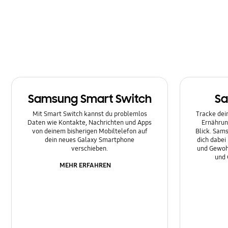
Multimedia
Nachrichten
Netzwerk & WLAN
Sonstige
Samsung Smart Switch
Sa
Sperre
Mit Smart Switch kannst du problemlos
Tracke dein
Ton
Daten wie Kontakte, Nachrichten und Apps
Ernährun
von deinem bisherigen Mobiltelefon auf
Blick. Sams
dein neues Galaxy Smartphone
dich dabei
verschieben.
und Gewoh
und 
MEHR ERFAHREN