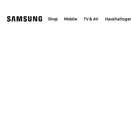
Skip
Skip
to
to
content
accessibility
help
Shop
Mobile
TV & AV
Haushaltsge