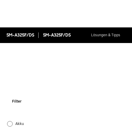
SM-A325F/DS
SM-A325F/DS
Lösungen & Tipps
Filter
Akku