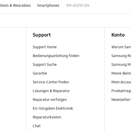
blets & Wearables
Smartphones
SM-A325F/DS
Support
Konto
Support Home
Warum Sam
Bedienungsanleitung finden
Samsung R
Support Suche
Samsung M
Garantie
Meine Best
Service-Center finden
Mein Accou
Lösungen & Reparatur
Produktregi
Reparatur verfolgen
Newslette
EU-Vorgaben Elektronik
Reparaturkosten
Chat