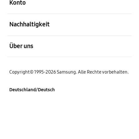
Konto
öffnen
Nachhaltigkeit
öffnen
Über uns
Copyright© 1995-2026 Samsung. Alle Rechte vorbehalten.
Deutschland/Deutsch