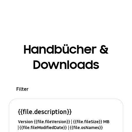
Handbücher &
Downloads
Filter
{{file.description}}
Version {{file.fileVersion}}
{{file.fileSize}} MB
{{file.fileModifiedDate}}
{{file.osNames}}