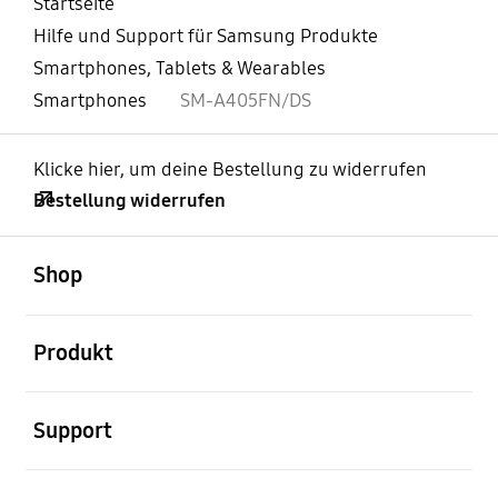
Startseite
Hilfe und Support für Samsung Produkte
Smartphones, Tablets & Wearables
Smartphones
SM-A405FN/DS
Klicke hier, um deine Bestellung zu widerrufen
Bestellung widerrufen
öffnen
Footer Navigation
Shop
öffnen
Produkt
öffnen
Support
öffnen