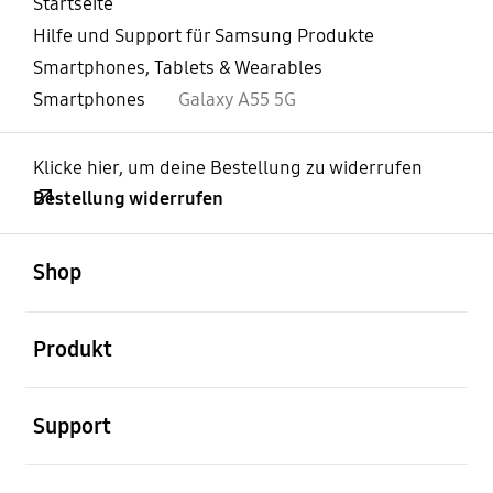
Startseite
Hilfe und Support für Samsung Produkte
Smartphones, Tablets & Wearables
Smartphones
Galaxy A55 5G
Klicke hier, um deine Bestellung zu widerrufen
Bestellung widerrufen
öffnen
Footer Navigation
Shop
öffnen
Produkt
öffnen
Support
öffnen