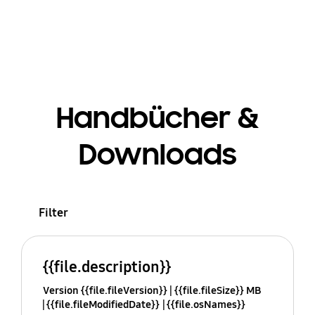
Handbücher &
Downloads
Filter
{{file.description}}
Version {{file.fileVersion}}
{{file.fileSize}} MB
{{file.fileModifiedDate}}
{{file.osNames}}