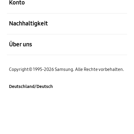
Konto
öffnen
Nachhaltigkeit
öffnen
Über uns
Copyright© 1995-2026 Samsung. Alle Rechte vorbehalten.
Deutschland/Deutsch