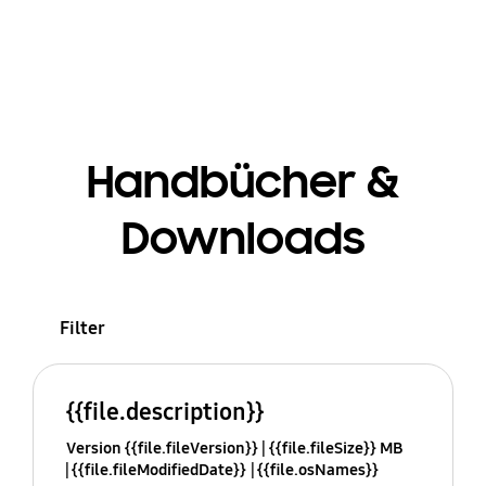
Handbücher &
Downloads
Filter
{{file.description}}
Version {{file.fileVersion}}
{{file.fileSize}} MB
{{file.fileModifiedDate}}
{{file.osNames}}