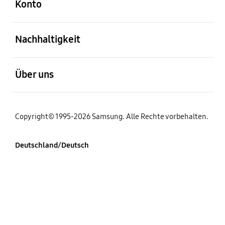
Konto
öffnen
Nachhaltigkeit
öffnen
Über uns
Copyright© 1995-2026 Samsung. Alle Rechte vorbehalten.
Deutschland/Deutsch