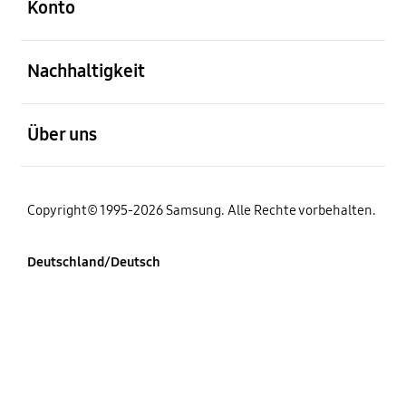
Konto
öffnen
Nachhaltigkeit
öffnen
Über uns
Copyright© 1995-2026 Samsung. Alle Rechte vorbehalten.
Deutschland/Deutsch