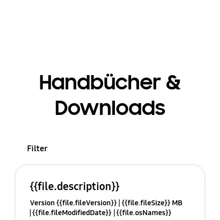
Handbücher &
Downloads
Filter
{{file.description}}
Version {{file.fileVersion}}
{{file.fileSize}} MB
{{file.fileModifiedDate}}
{{file.osNames}}