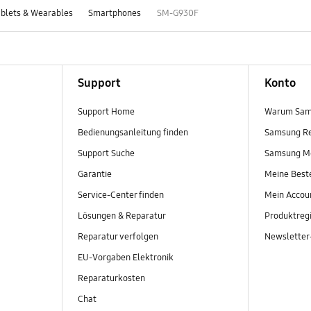
blets & Wearables
Smartphones
SM-G930F
Support
Konto
Support Home
Warum Sam
Bedienungsanleitung finden
Samsung R
Support Suche
Samsung M
Garantie
Meine Best
Service-Center finden
Mein Accou
Lösungen & Reparatur
Produktregi
Reparatur verfolgen
Newslette
EU-Vorgaben Elektronik
Reparaturkosten
Chat