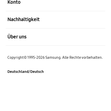
Konto
öffnen
Nachhaltigkeit
öffnen
Über uns
Copyright© 1995-2026 Samsung. Alle Rechte vorbehalten.
Deutschland/Deutsch