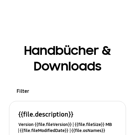
Handbücher &
Downloads
Filter
{{file.description}}
Version {{file.fileVersion}}
{{file.fileSize}} MB
{{file.fileModifiedDate}}
{{file.osNames}}