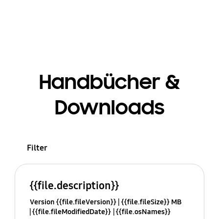
Handbücher &
Downloads
Filter
{{file.description}}
Version {{file.fileVersion}}
{{file.fileSize}} MB
{{file.fileModifiedDate}}
{{file.osNames}}