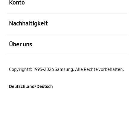
Konto
öffnen
Nachhaltigkeit
öffnen
Über uns
Copyright© 1995-2026 Samsung. Alle Rechte vorbehalten.
Deutschland/Deutsch