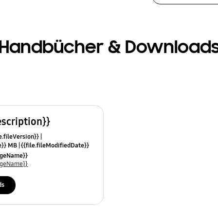
Handbücher & Download
escription}}
e.fileVersion}}
ze}} MB
{{file.fileModifiedDate}}
mes}}
uageName}}
uageName}}
ds