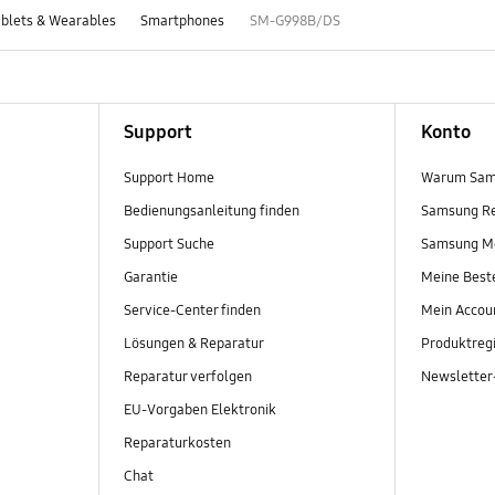
blets & Wearables
Smartphones
SM-G998B/DS
Support
Konto
Support Home
Warum Sam
Bedienungsanleitung finden
Samsung R
Support Suche
Samsung M
Garantie
Meine Best
Service-Center finden
Mein Accou
Lösungen & Reparatur
Produktregi
Reparatur verfolgen
Newslette
EU-Vorgaben Elektronik
Reparaturkosten
Chat