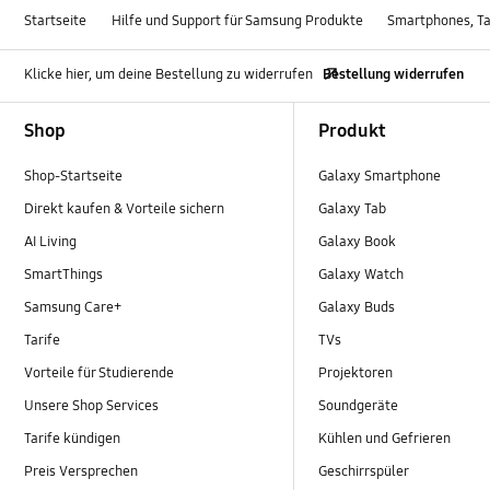
Startseite
Hilfe und Support für Samsung Produkte
Smartphones, Ta
Klicke hier, um deine Bestellung zu widerrufen
Bestellung widerrufen
Footer Navigation
Shop
Produkt
Shop-Startseite
Galaxy Smartphone
Direkt kaufen & Vorteile sichern
Galaxy Tab
AI Living
Galaxy Book
SmartThings
Galaxy Watch
Samsung Care+
Galaxy Buds
Tarife
TVs
Vorteile für Studierende
Projektoren
Unsere Shop Services
Soundgeräte
Tarife kündigen
Kühlen und Gefrieren
Preis Versprechen
Geschirrspüler