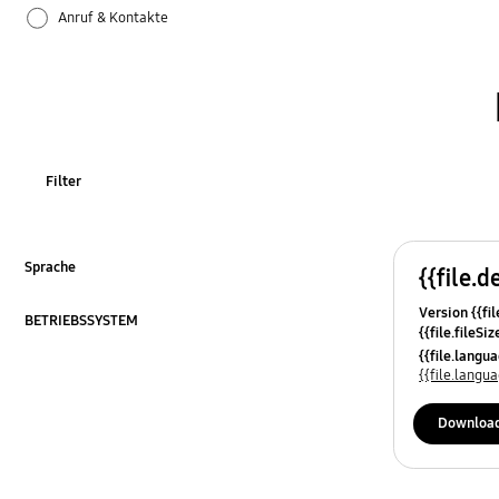
Anruf & Kontakte
Apps
Bluetooth
Datensicherung & Wiederherstellung
Filter
Einstellungen
Firmware-Update
Sprache
{{file.d
ausklappen
Version {{fil
Galaxy Apps
BETRIEBSSYSTEM
{{file.fileSi
ausklappen
{{file.osNa
{{file.lang
Hardware
{{file.lang
Kamera
Downloa
Leistung