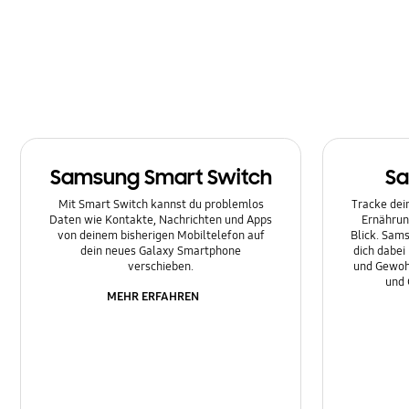
Multimedia
Nachrichten
Netzwerk & WLAN
Sonstige
Samsung Smart Switch
Sa
Sperre
Mit Smart Switch kannst du problemlos
Tracke dein
Ton
Daten wie Kontakte, Nachrichten und Apps
Ernährun
von deinem bisherigen Mobiltelefon auf
Blick. Sams
dein neues Galaxy Smartphone
dich dabei
verschieben.
und Gewoh
und 
MEHR ERFAHREN