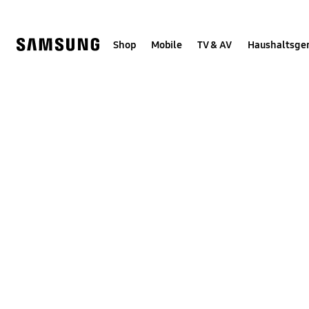
Skip
Skip
to
to
content
accessibility
help
Shop
Mobile
TV & AV
Haushaltsge