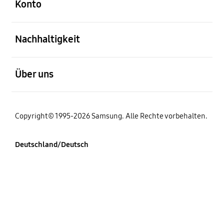
Konto
öffnen
Nachhaltigkeit
öffnen
Über uns
Copyright© 1995-2026 Samsung. Alle Rechte vorbehalten.
Deutschland/Deutsch