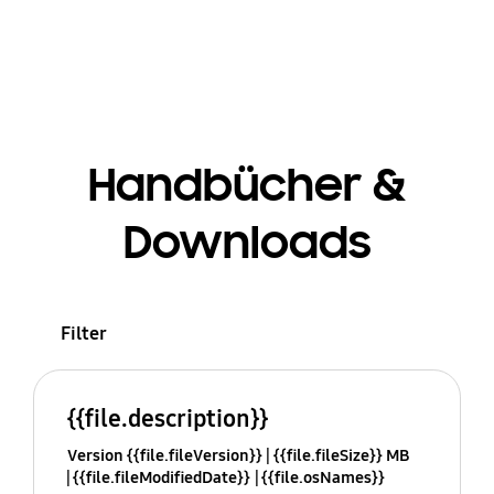
Handbücher &
Downloads
Filter
{{file.description}}
Version {{file.fileVersion}}
{{file.fileSize}} MB
{{file.fileModifiedDate}}
{{file.osNames}}