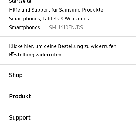
Startseite
Hilfe und Support für Samsung Produkte
Smartphones, Tablets & Wearables
Smartphones
SM-J610FN/DS
Klicke hier, um deine Bestellung zu widerrufen
Bestellung widerrufen
öffnen
Footer Navigation
Shop
öffnen
Produkt
öffnen
Support
öffnen