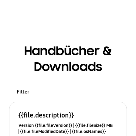
Handbücher &
Downloads
Filter
{{file.description}}
Version {{file.fileVersion}}
{{file.fileSize}} MB
{{file.fileModifiedDate}}
{{file.osNames}}