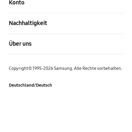
Konto
öffnen
Nachhaltigkeit
öffnen
Über uns
Copyright© 1995-2026 Samsung. Alle Rechte vorbehalten.
Deutschland/Deutsch