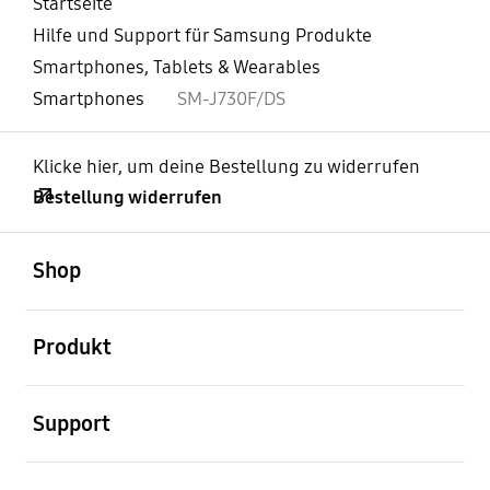
Startseite
Hilfe und Support für Samsung Produkte
Smartphones, Tablets & Wearables
Smartphones
SM-J730F/DS
Klicke hier, um deine Bestellung zu widerrufen
Bestellung widerrufen
öffnen
Footer Navigation
Shop
öffnen
Produkt
öffnen
Support
öffnen