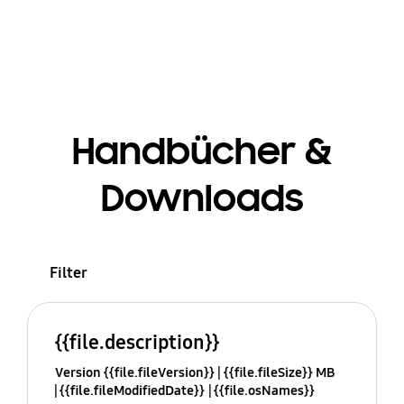
Handbücher &
Downloads
Filter
{{file.description}}
Version {{file.fileVersion}}
{{file.fileSize}} MB
{{file.fileModifiedDate}}
{{file.osNames}}