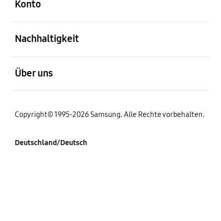
Konto
öffnen
Nachhaltigkeit
öffnen
Über uns
Copyright© 1995-2026 Samsung. Alle Rechte vorbehalten.
Deutschland/Deutsch