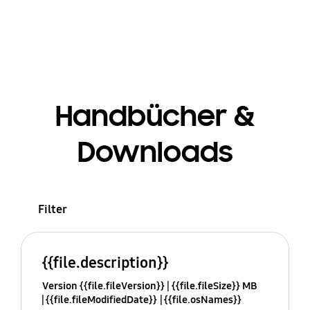
Handbücher &
Downloads
Filter
{{file.description}}
Version {{file.fileVersion}}
{{file.fileSize}} MB
{{file.fileModifiedDate}}
{{file.osNames}}