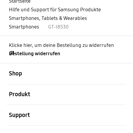
Startseite
Hilfe und Support für Samsung Produkte
Smartphones, Tablets & Wearables
Smartphones
GT-I8530
Klicke hier, um deine Bestellung zu widerrufen
Bestellung widerrufen
öffnen
Footer Navigation
Shop
öffnen
Produkt
öffnen
Support
öffnen