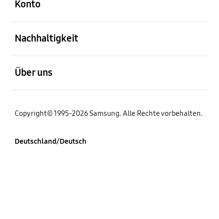
Konto
öffnen
Nachhaltigkeit
öffnen
Über uns
Copyright© 1995-2026 Samsung. Alle Rechte vorbehalten.
Deutschland/Deutsch