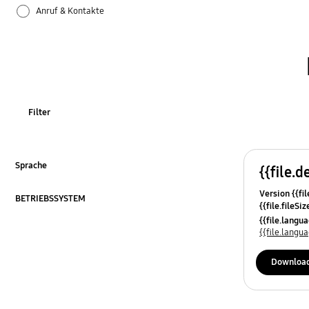
Anruf & Kontakte
Apps
Bluetooth
Datensicherung & Wiederherstellung
Filter
Einstellungen
Firmware-Update
Sprache
{{file.d
ausklappen
Version {{fil
Galaxy Apps
BETRIEBSSYSTEM
{{file.fileSi
ausklappen
{{file.osNa
{{file.lang
Hardware
{{file.lang
Kamera
Downloa
Leistung