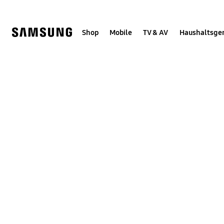
Skip
Skip
to
to
content
accessibility
help
Shop
Mobile
TV & AV
Haushaltsge