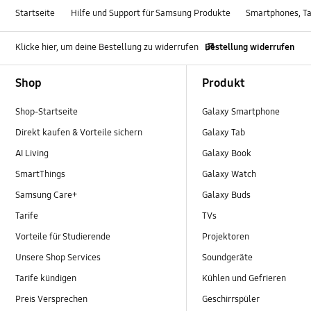
Startseite
Hilfe und Support für Samsung Produkte
Smartphones, Ta
Klicke hier, um deine Bestellung zu widerrufen
Bestellung widerrufen
Footer Navigation
Shop
Produkt
Shop-Startseite
Galaxy Smartphone
Direkt kaufen & Vorteile sichern
Galaxy Tab
AI Living
Galaxy Book
SmartThings
Galaxy Watch
Samsung Care+
Galaxy Buds
Tarife
TVs
Vorteile für Studierende
Projektoren
Unsere Shop Services
Soundgeräte
Tarife kündigen
Kühlen und Gefrieren
Preis Versprechen
Geschirrspüler