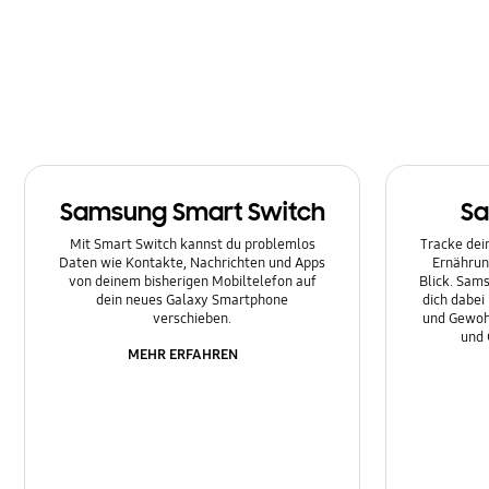
Multimedia
Nachrichten
Netzwerk & WLAN
Sonstige
Samsung Smart Switch
Sa
Sperre
Mit Smart Switch kannst du problemlos
Tracke dein
Ton
Daten wie Kontakte, Nachrichten und Apps
Ernährun
von deinem bisherigen Mobiltelefon auf
Blick. Sams
dein neues Galaxy Smartphone
dich dabei
verschieben.
und Gewoh
und 
MEHR ERFAHREN