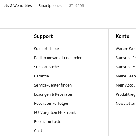
blets & Wearables
Smartphones
GT-I9505
Support
Konto
Support Home
Warum Sam
Bedienungsanleitung finden
Samsung R
Support Suche
Samsung M
Garantie
Meine Best
Service-Center finden
Mein Accou
Lösungen & Reparatur
Produktregi
Reparatur verfolgen
Newslette
EU-Vorgaben Elektronik
Reparaturkosten
Chat