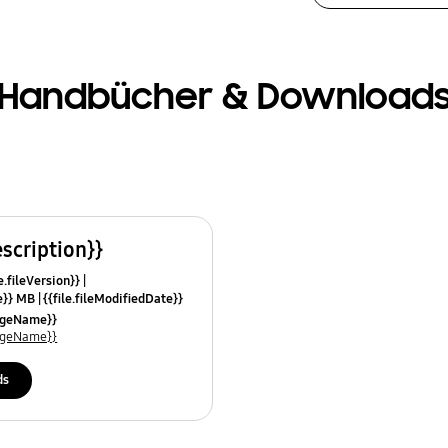
Handbücher & Download
escription}}
e.fileVersion}}
ze}} MB
{{file.fileModifiedDate}}
mes}}
uageName}}
uageName}}
ds