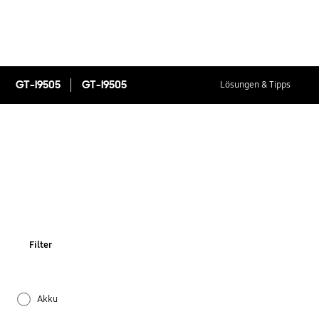
GT-I9505
GT-I9505
Lösungen & Tipps
Filter
Akku